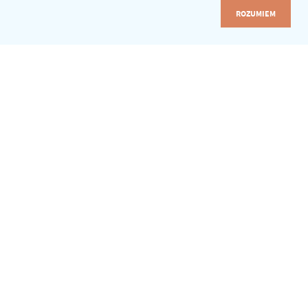
ROZUMIEM
ZALOGUJ SIĘ
LIBRUS Synergia
Akademia Librus
e-Sekretariat
e-Świadectwa