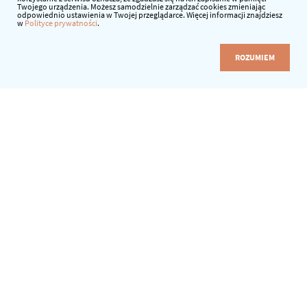
Twojego urządzenia. Możesz samodzielnie zarządzać cookies zmieniając
odpowiednio ustawienia w Twojej przeglądarce. Więcej informacji znajdziesz
w
Polityce prywatności
.
ROZUMIEM
Dowiedz się więcej o naszej firmie zanim do nas
dołączysz
Misja firmy
Naszą misją jest wspieranie rozwoju edukacji w Polsce
poprzez dostarczenie najwyższej klasy nowoczesnych