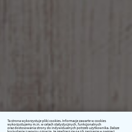
Ta strona wykorzystuje pliki cookies. Informacje zawarte w cookies
wykorzystujemy m.in. w celach statystycznych, funkcjonalnych
oraz dostosowania strony do indywidualnych potrzeb użytkownika. Dalsze
korzystanie z serwisu oznacza, że zgadzasz się na ich zapisanie w pamięci