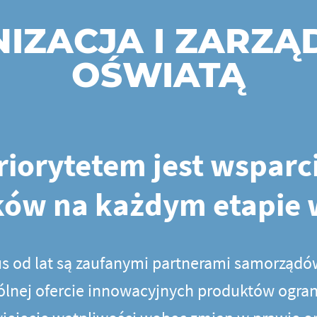
IZACJA I ZARZĄ
OŚWIATĄ
iorytetem jest wsparc
ów na każdym etapie 
us od lat są zaufanymi partnerami samorządó
ólnej ofercie innowacyjnych produktów ogra