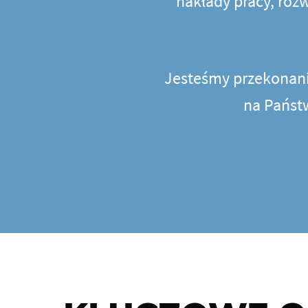
nakłady pracy, roz
Jesteśmy przekonani,
na Państw