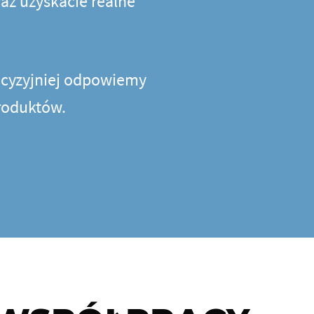
az uzyskacie realne
recyzyjniej odpowiemy
produktów.