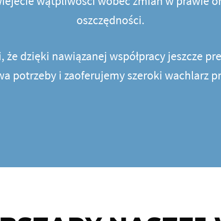
wiejecie wątpliwości wobec zmian w prawie or
oszczędności.
 że dzięki nawiązanej współpracy jeszcze p
a potrzeby i zaoferujemy szeroki wachlarz 