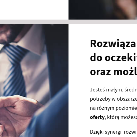
Rozwiąza
do oczek
oraz moż
Jesteś małym, śred
potrzeby w obszarze
na różnym poziomie 
oferty
, którą może
Dzięki synergii rozw