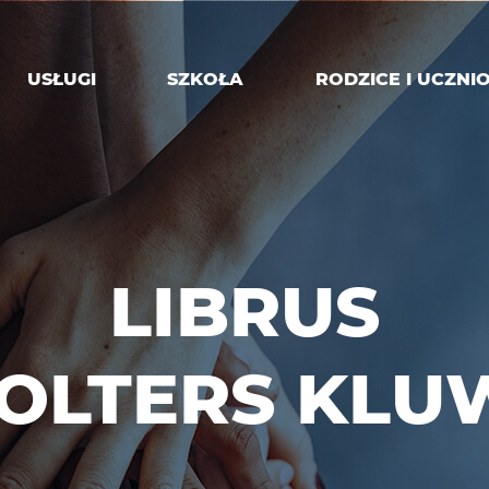
USŁUGI
SZKOŁA
RODZICE I UCZNI
LIBRUS
WOLTERS KLU