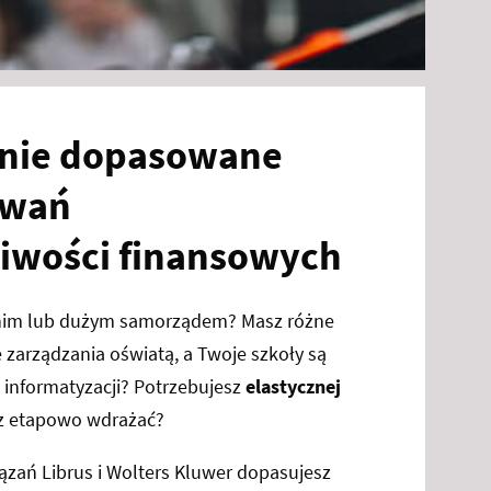
nie dopasowane
iwań
liwości finansowych
nim lub dużym samorządem? Masz różne
 zarządzania oświatą, a Twoje szkoły są
informatyzacji? Potrzebujesz
elastycznej
sz etapowo wdrażać?
iązań Librus i Wolters Kluwer dopasujesz