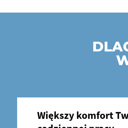
DLA
W
Większy komfort Tw