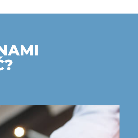
NAMI
Ć?