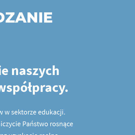
DZANIE
ie naszych
współpracy.
w w sektorze edukacji.
niczycie Państwo rosnące