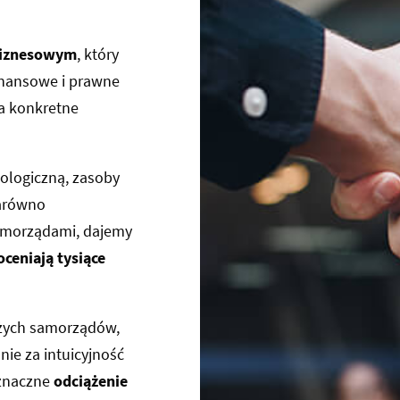
 biznesowym
, który
inansowe i prawne
na konkretne
ologiczną, zasoby
zarówno
 samorządami, dajemy
oceniają tysiące
użych samorządów,
ie za intuicyjność
 znaczne
odciążenie