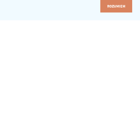
ROZUMIEM
ZALOGUJ SIĘ
LIBRUS Synergia
Akademia Librus
e-Sekretariat
e-Świadectwa