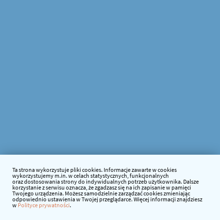
Ta strona wykorzystuje pliki cookies. Informacje zawarte w cookies
wykorzystujemy m.in. w celach statystycznych, funkcjonalnych
oraz dostosowania strony do indywidualnych potrzeb użytkownika. Dalsze
korzystanie z serwisu oznacza, że zgadzasz się na ich zapisanie w pamięci
Twojego urządzenia. Możesz samodzielnie zarządzać cookies zmieniając
odpowiednio ustawienia w Twojej przeglądarce. Więcej informacji znajdziesz
w
Polityce prywatności
.