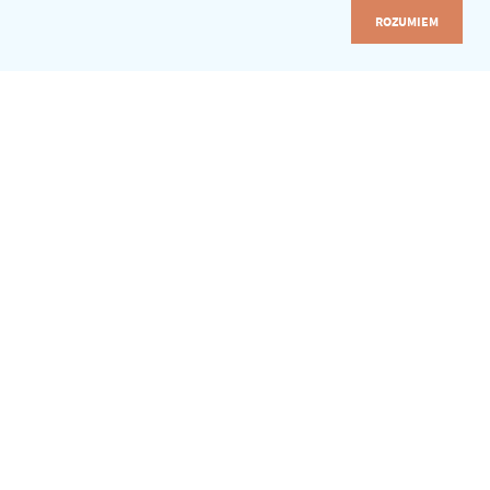
ROZUMIEM
ZALOGUJ SIĘ
LIBRUS Synergia
Akademia Librus
e-Sekretariat
e-Świadectwa