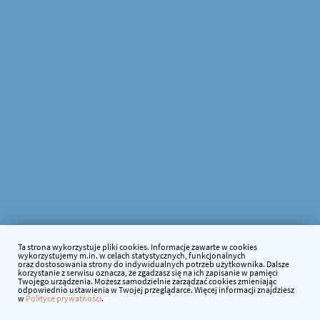
Ta strona wykorzystuje pliki cookies. Informacje zawarte w cookies
wykorzystujemy m.in. w celach statystycznych, funkcjonalnych
oraz dostosowania strony do indywidualnych potrzeb użytkownika. Dalsze
korzystanie z serwisu oznacza, że zgadzasz się na ich zapisanie w pamięci
Twojego urządzenia. Możesz samodzielnie zarządzać cookies zmieniając
odpowiednio ustawienia w Twojej przeglądarce. Więcej informacji znajdziesz
w
Polityce prywatności
.