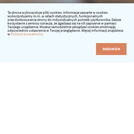
Ta strona wykorzystuje pliki cookies. Informacje zawarte w cookies
wykorzystujemy m.in. w celach statystycznych, funkcjonalnych
oraz dostosowania strony do indywidualnych potrzeb użytkownika. Dalsze
korzystanie z serwisu oznacza, że zgadzasz się na ich zapisanie w pamięci
Twojego urządzenia. Możesz samodzielnie zarządzać cookies zmieniając
odpowiednio ustawienia w Twojej przeglądarce. Więcej informacji znajdziesz
w
Polityce prywatności
.
ROZUMIEM
Data:
28.09.2021 r.
Godzina:
16:00-18:00
Prowadzący:
Urszula Kornas-Krzyżykowska
Uczestnicy:
nauczyciele szkół
Cena:
89 zł/os.
Zgłoszenia:
do 27.09.2021 r.
ZAPISZ SIĘ