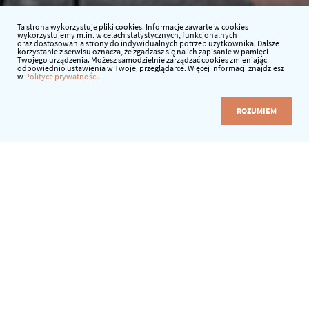
Ta strona wykorzystuje pliki cookies. Informacje zawarte w cookies
wykorzystujemy m.in. w celach statystycznych, funkcjonalnych
oraz dostosowania strony do indywidualnych potrzeb użytkownika. Dalsze
korzystanie z serwisu oznacza, że zgadzasz się na ich zapisanie w pamięci
Twojego urządzenia. Możesz samodzielnie zarządzać cookies zmieniając
odpowiednio ustawienia w Twojej przeglądarce. Więcej informacji znajdziesz
w
Polityce prywatności
.
ROZUMIEM
Data:
24.05.2021 r.
Godzina:
16:00-18:00
Prowadzący:
Urszula Kornas-Krzyżykowska
Uczestnicy:
nauczyciele szkół
Cena:
89 zł/os.
Zgłoszenia:
do 22.05.2021 r.
ZAPISZ SIĘ