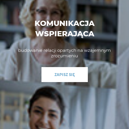
KOMUNIKACJA
WSPIERAJĄCA
budowanie relacji opartych na wzajemnym
zrozumieniu
ZAPISZ SIĘ