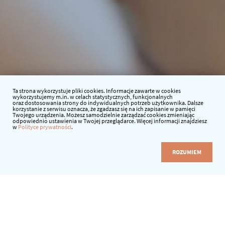
Ta strona wykorzystuje pliki cookies. Informacje zawarte w cookies
wykorzystujemy m.in. w celach statystycznych, funkcjonalnych
oraz dostosowania strony do indywidualnych potrzeb użytkownika. Dalsze
korzystanie z serwisu oznacza, że zgadzasz się na ich zapisanie w pamięci
Twojego urządzenia. Możesz samodzielnie zarządzać cookies zmieniając
odpowiednio ustawienia w Twojej przeglądarce. Więcej informacji znajdziesz
w
Polityce prywatności
.
ROZUMIEM
Data:
7.12.2021 r.
Godzina:
15:30-16:30
Prowadzący:
Teresa Tymrakiewicz