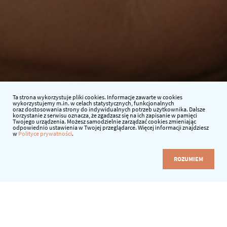
Ta strona wykorzystuje pliki cookies. Informacje zawarte w cookies
wykorzystujemy m.in. w celach statystycznych, funkcjonalnych
oraz dostosowania strony do indywidualnych potrzeb użytkownika. Dalsze
korzystanie z serwisu oznacza, że zgadzasz się na ich zapisanie w pamięci
Twojego urządzenia. Możesz samodzielnie zarządzać cookies zmieniając
odpowiednio ustawienia w Twojej przeglądarce. Więcej informacji znajdziesz
w
Polityce prywatności
.
ROZUMIEM
Data:
23.04.2021 r.
Godzina:
13:30-15:30