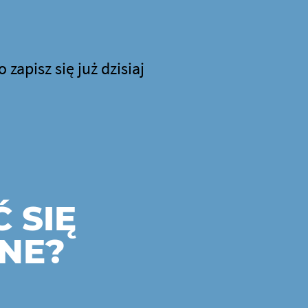
zapisz się już dzisiaj
 SIĘ
INE?