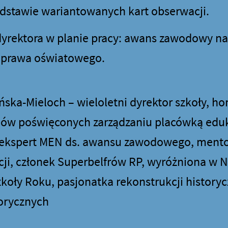
odstawie wariantowanych kart obserwacji.
yrektora w planie pracy: awans zawodowy na
w prawa oświatowego.
ska-Mieloch – wieloletni dyrektor szkoły, h
riów poświęconych zarządzaniu placówką edu
, ekspert MEN ds. awansu zawodowego, mento
i, członek Superbelfrów RP, wyróżniona w N
koły Roku, pasjonatka rekonstrukcji historyc
torycznych