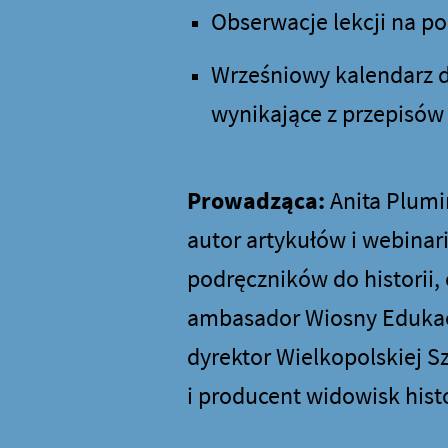
Obserwacje lekcji na p
Wrześniowy kalendarz d
wynikające z przepisó
Prowadząca:
Anita Plumiń
autor artykułów i webina
podręczników do historii
ambasador Wiosny Edukacj
dyrektor Wielkopolskiej Sz
i producent widowisk his