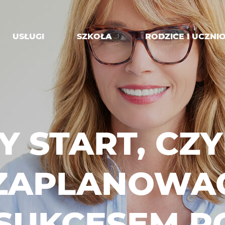
USŁUGI
SZKOŁA
RODZICE I UCZNI
 START, CZY
ZAPLANOWA
 SUKCESEM R