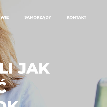
OWIE
SAMORZĄDY
KONTAKT
LI JAK
Ć
OK