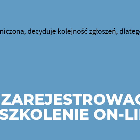
niczona, decyduje kolejność zgłoszeń, dlatego 
 ZAREJESTROWAĆ
SZKOLENIE ON-L