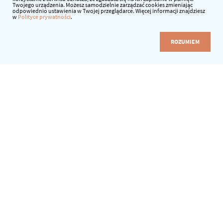
Twojego urządzenia. Możesz samodzielnie zarządzać cookies zmieniając
odpowiednio ustawienia w Twojej przeglądarce. Więcej informacji znajdziesz
w
Polityce prywatności
.
ROZUMIEM
Korzystając z dowolnej z witryn internetowych
w domenie librus.pl oraz biblio.edu.pl, wyrażasz zgodę
na warunki podane poniżej.
Strona internetowa, w tym jej struktura oraz projekt
graficzny, stanowią wyłączną własność Librus sp. z o.o.
Kopiowanie elementów strony, informacji, tekstów, zdjęć
czy też innych elementów graficznych, jak również
znaków towarowych zamieszczonych na stronie,
osadzanie w innych aplikacjach oraz przetwarzania
automatyczne (parsowanie) w celu wykorzystania
w całości, części lub w formie zmodyfikowanej w innych