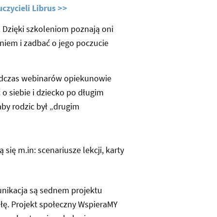
czycieli Librus >>
. Dzięki szkoleniom poznają oni
zniem i zadbać o jego poczucie
Podczas webinarów opiekunowie
 o siebie i dziecko po długim
 aby rodzic był „drugim
ą się m.in: scenariusze lekcji, karty
munikacja są sednem projektu
łę. Projekt społeczny WspieraMY