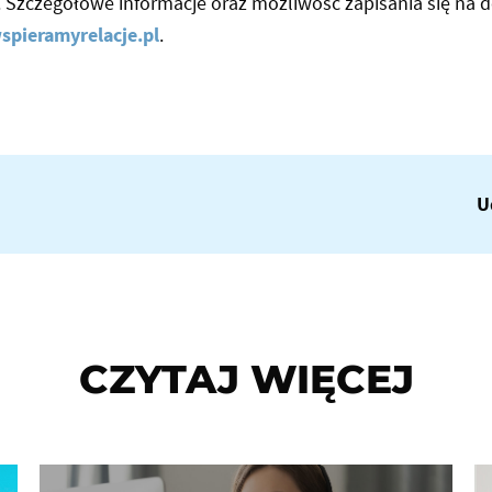
br. Szczegółowe informacje oraz możliwość zapisania się na
spieramyrelacje.pl
.
U
CZYTAJ WIĘCEJ