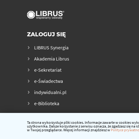
ZALOGUJ SIĘ
LIBRUS Synergia
Akademia Librus
e-Sekretariat
e-Świadectwa
indywidualni.pl
e-Biblioteka
Ta strona wykorzystuje pliki cookies. Informacje zawarte w cookies w
użytkownika. Dalsze korzystanie z serwisu oznacza, że zgadzasz się na
w Twojej przeglądarce. Więcej informacji znajdziesz w
Polityce prywatno